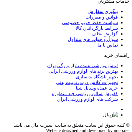
خدمات مشتریان
پیگیری سفارش
قوانین و مقررات
سیاست حفظ حریم خصوصی
شرایط بازگرداندن کالا
گزارش تخلف
سوال و جواب های متداول
تماس با ما
راهنمای خرید
لباس ورزشی عمده بازار بزرگ تهران
بهترین برند های لوازم ورزشی ایرانی
تجهیز باشگاه بدنسازی
تجهیزات کلاس درس تربیت بدنی
خرید عمده وسایل شنا
کفپوش سالن ورزشی چند منظوره
شرکت های لوازم ورزشی ایران
© کلیه حقوق این سایت متعلق به
سایت اسپرت مال
می باشد.
Website designed and developed by
npco.net