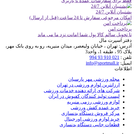
فقط برای سفارشات عمده تا باربری
پشتیبان آنلاین 24/7
امکان مرجوعی سفارش تا 24 ساعت (قبل از ارسال)
پرداخت امن
تا تحویل سالم کالا پول شما امانت نزد ما می ماند
دفتر اسپرت مال
آدرس:
تهران ، خیابان ولیعصر، میدان منیریه، رو به روی بانک مهر،
پلاک 95 ، طبقه 1، واحد3
تلفن :
021 910 93 994
ایمیل:
info@sportmall.ir
اطلاعات
مجله ورزشی مهر پارسیان
ارزانترین لوازم ورزشی در تهران
شرکت های ارائه دهنده خدمات ورزشی
لیست تولید کنندگان کفپوش در ایران
لوازم ورزشی رزمی منیریه
خرید عمده کفش ورزشی
مرکز فروش دستگاه بدنسازی
خرید لوازم ورزشی اورجینال
قطعات جانبی دستگاه بدنسازی