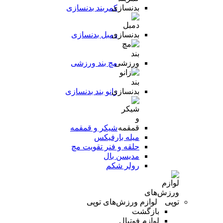
کمربند بدنسازی
دمبل بدنسازی
مچ بند ورزشی
زانو بند بدنسازی
شیکر و قمقمه
میله بارفیکس
حلقه و فنر تقویت مچ
مدیسن بال
رولر شکم
لوازم ورزش‌های توپی
بازگشت
لوازم فوتبال