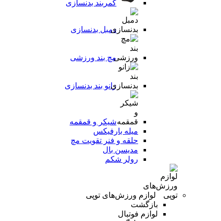
کمربند بدنسازی
دمبل بدنسازی
مچ بند ورزشی
زانو بند بدنسازی
شیکر و قمقمه
میله بارفیکس
حلقه و فنر تقویت مچ
مدیسن بال
رولر شکم
لوازم ورزش‌های توپی
بازگشت
لوازم فوتبال