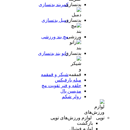
کمربند بدنسازی
دمبل بدنسازی
مچ بند ورزشی
زانو بند بدنسازی
شیکر و قمقمه
میله بارفیکس
حلقه و فنر تقویت مچ
مدیسن بال
رولر شکم
لوازم ورزش‌های توپی
بازگشت
لوازم فوتبال