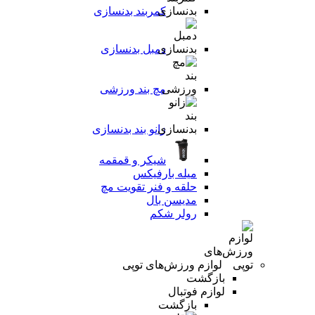
کمربند بدنسازی
دمبل بدنسازی
مچ بند ورزشی
زانو بند بدنسازی
شیکر و قمقمه
میله بارفیکس
حلقه و فنر تقویت مچ
مدیسن بال
رولر شکم
لوازم ورزش‌های توپی
بازگشت
لوازم فوتبال
بازگشت