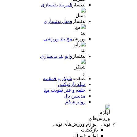
کمربند بدنسازی
دمبل بدنسازی
مچ بند ورزشی
زانو بند بدنسازی
شیکر و قمقمه
میله بارفیکس
حلقه و فنر تقویت مچ
مدیسن بال
رولر شکم
لوازم ورزش‌های توپی
بازگشت
لوازم فوتبال