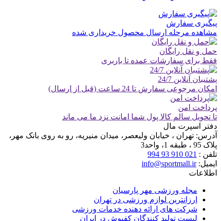
پیگیری سفارش
مشاهده مرحله ارسال محصول خریداری شده
حمل و نقل رایگان
فقط برای سفارشات عمده تا باربری
پشتیبان آنلاین 24/7
امکان مرجوعی سفارش تا 24 ساعت (قبل از ارسال)
پرداخت امن
تا تحویل سالم کالا پول شما امانت نزد ما می ماند
دفتر اسپرت مال
آدرس:
تهران ، خیابان ولیعصر، میدان منیریه، رو به روی بانک مهر،
پلاک 95 ، طبقه 1، واحد3
تلفن :
021 910 93 994
ایمیل:
info@sportmall.ir
اطلاعات
مجله ورزشی مهر پارسیان
ارزانترین لوازم ورزشی در تهران
شرکت های ارائه دهنده خدمات ورزشی
لیست تولید کنندگان کفپوش در ایران