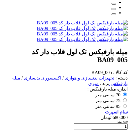
میله بارفیکس تک لول قلاب دار کد
BA09_005
کد کالا : BA09_005
دسته :
تجهیزات بدنسازی و هوازی
/
اکسسوری بدنسازی
/
میله
بارفیکس
برند :
میری
اندازه میله بارفیکس :
70 سانتی متر
75 سانتی متر
85 سانتی متر
سام اسپرت
680,000
تومان
680 امتیاز