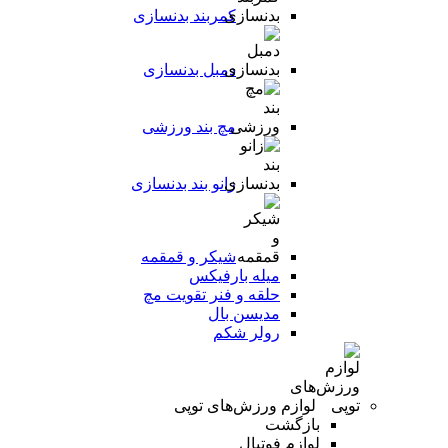
کمربند بدنسازی
دمبل بدنسازی
مچ بند ورزشی
زانو بند بدنسازی
شیکر و قمقمه
میله بارفیکس
حلقه و فنر تقویت مچ
مدیسن بال
رولر شکم
لوازم ورزش‌های توپی
بازگشت
لوازم فوتبال