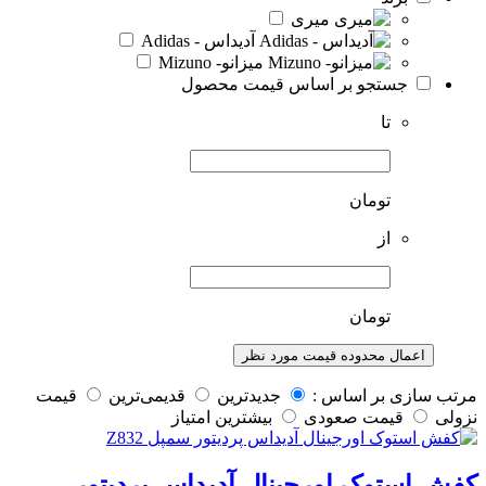
میری
آدیداس - Adidas
میزانو- Mizuno
جستجو بر اساس قیمت محصول
تا
تومان
از
تومان
اعمال محدوده قیمت مورد نظر
مرتب سازی بر اساس :
جدیدترین
قدیمی‌ترین
قيمت
نزولی
قيمت صعودی
بیشترین امتیاز
کفش استوک اورجینال آدیداس پردیتور