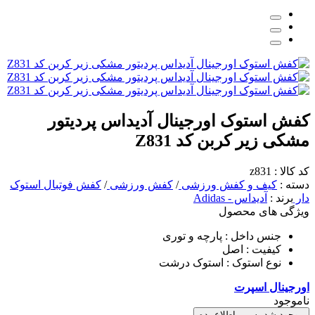
کفش استوک اورجینال آدیداس پردیتور
مشکی زیر کربن کد Z831
کد کالا : z831
دسته :
کیف و کفش ورزشی
/
کفش ورزشی
/
کفش فوتبال استوک
دار
برند :
آدیداس - Adidas
ویژگی های محصول
جنس داخل :
پارچه و توری
کیفیت :
اصل
نوع استوک :
استوک درشت
اورجینال اسپرت
ناموجود
موجود شد به من اطلاع بده