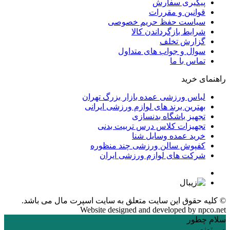
پیگیری سفارش
قوانین و مقررات
سیاست حفظ حریم خصوصی
شرایط بازگرداندن کالا
گزارش تخلف
سوال و جواب های متداول
تماس با ما
راهنمای خرید
لباس ورزشی عمده بازار بزرگ تهران
بهترین برند های لوازم ورزشی ایرانی
تجهیز باشگاه بدنسازی
تجهیزات کلاس درس تربیت بدنی
خرید عمده وسایل شنا
کفپوش سالن ورزشی چند منظوره
شرکت های لوازم ورزشی ایران
© کلیه حقوق این سایت متعلق به
سایت اسپرت مال
می باشد.
Website designed and developed by
npco.net
سلام چطور
می تونم