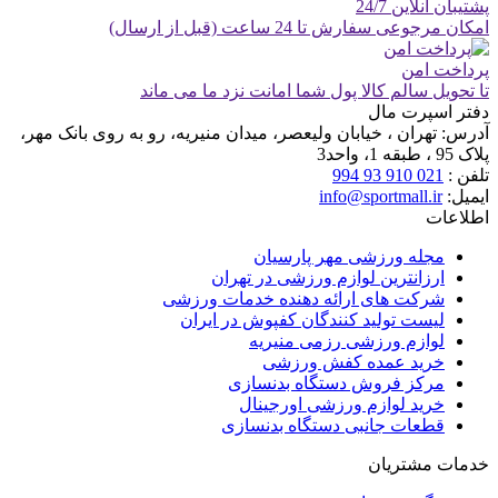
پشتیبان آنلاین 24/7
امکان مرجوعی سفارش تا 24 ساعت (قبل از ارسال)
پرداخت امن
تا تحویل سالم کالا پول شما امانت نزد ما می ماند
دفتر اسپرت مال
آدرس:
تهران ، خیابان ولیعصر، میدان منیریه، رو به روی بانک مهر،
پلاک 95 ، طبقه 1، واحد3
تلفن :
021 910 93 994
ایمیل:
info@sportmall.ir
اطلاعات
مجله ورزشی مهر پارسیان
ارزانترین لوازم ورزشی در تهران
شرکت های ارائه دهنده خدمات ورزشی
لیست تولید کنندگان کفپوش در ایران
لوازم ورزشی رزمی منیریه
خرید عمده کفش ورزشی
مرکز فروش دستگاه بدنسازی
خرید لوازم ورزشی اورجینال
قطعات جانبی دستگاه بدنسازی
خدمات مشتریان