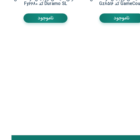
GameC کد Gz8516
Duramo SL کد Fy6680
ناموجود
ناموجود