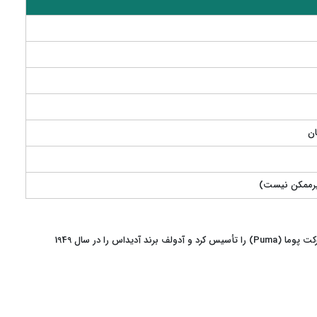
آدولف داسلر در ابتدا با برادرش رودولف داسلر شرکت کفش‌سازی به نام Gebrüder Dassler Schuhfabrik را راه‌اندازی کردند. بعدها با اختلاف خانوادگی، رودولف شرکت پوما (Puma) را تأسیس کرد و آدولف برند آدیداس را در سال 1949