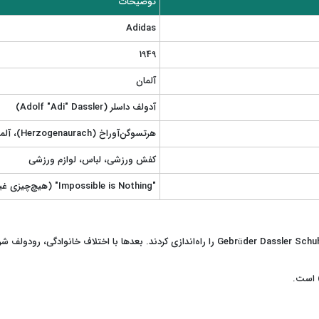
توضیحات
Adidas
1949
آلمان
آدولف داسلر (Adolf "Adi" Dassler)
هرتسوگن‌آوراخ (Herzogenaurach)، آلمان
کفش ورزشی، لباس، لوازم ورزشی
"Impossible is Nothing" (هیچ‌چیزی غیرممکن نیست)