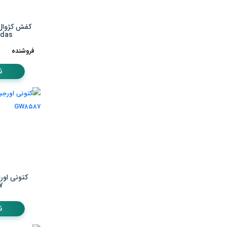
کفش کژوال 
adidas ک
فروشنده
ن
کتونی اور
7
ن