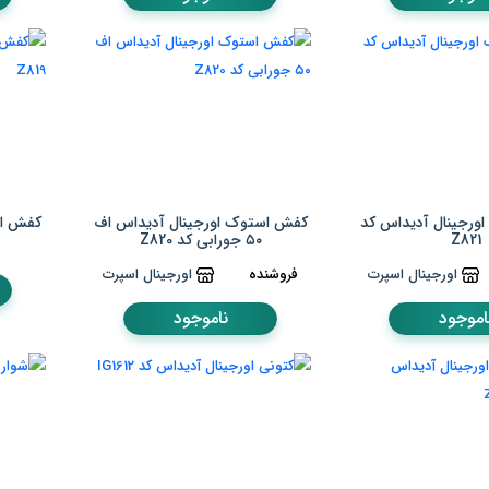
ورجینال آدیداس کد
کفش استوک اورجینال آدیداس اف
کفش اس
Z821
۵۰ جورابی کد Z820
اورجینال اسپرت
فروشنده
اورجینال اسپرت
اموجود
ناموجود