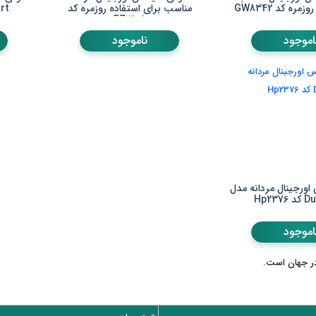
مره کد GW8342
مناسب برای استفاده روزمره کد
ourt
FZ2808
اموجود
ناموجود
اورجینال مردانه مدل
Hp23
اموجود