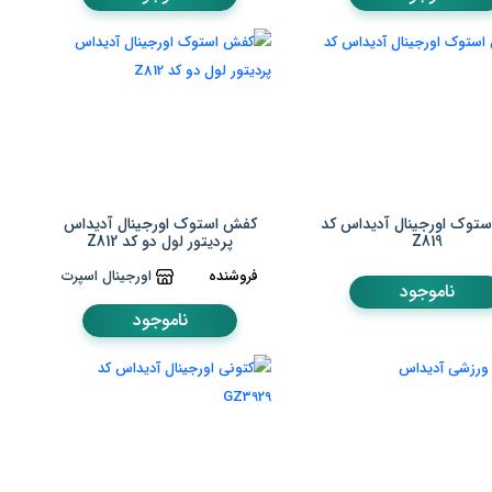
توک اورجینال آدیداس کد
کفش استوک اورجینال آدیداس
Z819
پردیتور لول دو کد Z812
فروشنده
اورجینال اسپرت
ناموجود
ناموجود