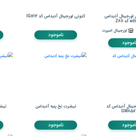
اورجینال آدیداس
کتونی اورجینال آدیداس کد IG1612
د Z811
اورجینال اسپرت
ناموجود
اموجود
جینال آدیداس کد
تیشرت نخ پنبه آدیداس
تیشر
GW858
اموجود
ناموجود