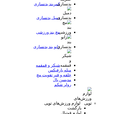
کمربند بدنسازی
دمبل بدنسازی
مچ بند ورزشی
زانو بند بدنسازی
شیکر و قمقمه
میله بارفیکس
حلقه و فنر تقویت مچ
مدیسن بال
رولر شکم
لوازم ورزش‌های توپی
بازگشت
لوازم فوتبال