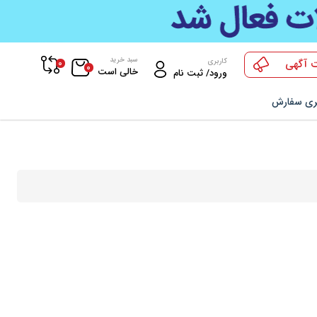
سبد خرید
0
کاربری
 آگهی
0
خالی است
ورود/ ثبت نام
ری سفارش