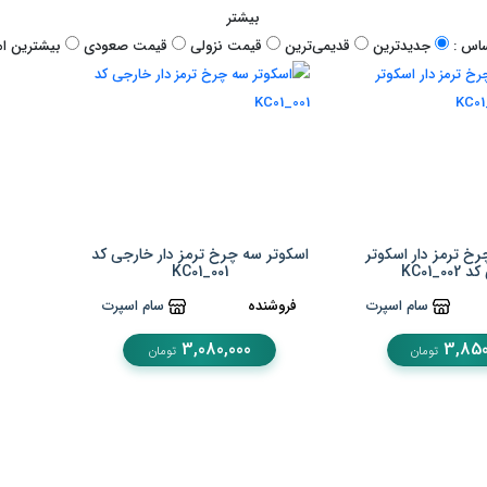
بیشتر
اس :
جدیدترین
قدیمی‌ترین
قيمت نزولی
قيمت صعودی
بیشترین امت
خ ترمز دار اسکوتر
اسکوتر سه چرخ ترمز دار خارجی کد
KC01_0
KC01_001
سام اسپرت
فروشنده
سام اسپرت
3,080,000
3,850
تومان
تومان