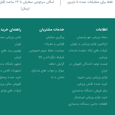
فقط برای سفارشات عمده تا باربری
امکان مرجوعی سفارش تا 24 ساعت 
ارسال)
اطلاعات
خدمات مشتریان
راهنمای خرید
مجله ورزشی مهر پارسیان
پیگیری سفارش
لباس ورزشی عمده 
ارزانترین لوازم ورزشی در تهران
قوانین و مقررات
تهران
شرکت های ارائه دهنده خدمات
سیاست حفظ حریم خصوصی
بهترین برند های 
ورزشی
شرایط بازگرداندن کالا
ایرانی
لیست تولید کنندگان کفپوش در
گزارش تخلف
تجهیز باشگاه بدن
ایران
سوال و جواب های متداول
تجهیزات کلاس د
لوازم ورزشی رزمی منیریه
تماس با ما
خرید عمده وسایل
خرید عمده کفش ورزشی
کفپوش سالن ورز
مرکز فروش دستگاه بدنسازی
شرکت های لوازم 
خرید لوازم ورزشی اورجینال
قطعات جانبی دستگاه بدنسازی