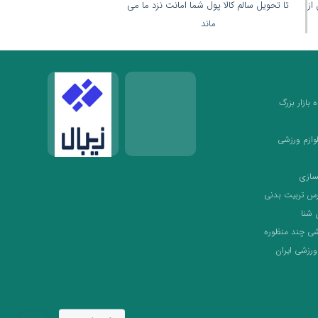
(قبل از
تا تحویل سالم کالا پول شما امانت نزد ما می
ماند
بازار بزرگ
لوازم ورزشی
سازی
رس تربیت بدنی
 شنا
شی چند منظوره
ورزشی ایران