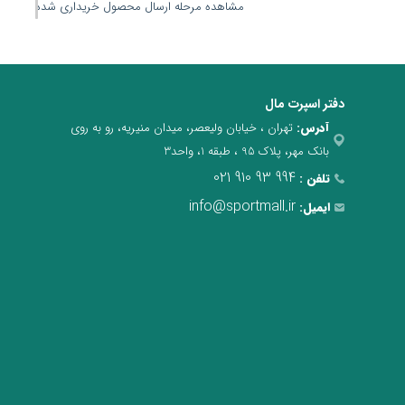
مشاهده مرحله ارسال محصول خریداری شده
دفتر اسپرت مال
آدرس:
تهران ، خیابان ولیعصر، میدان منیریه، رو به روی
بانک مهر، پلاک 95 ، طبقه 1، واحد3
021 910 93 994
تلفن :
info@sportmall.ir
ایمیل: