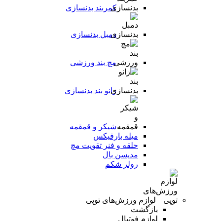
کمربند بدنسازی
دمبل بدنسازی
مچ بند ورزشی
زانو بند بدنسازی
شیکر و قمقمه
میله بارفیکس
حلقه و فنر تقویت مچ
مدیسن بال
رولر شکم
لوازم ورزش‌های توپی
بازگشت
لوازم فوتبال