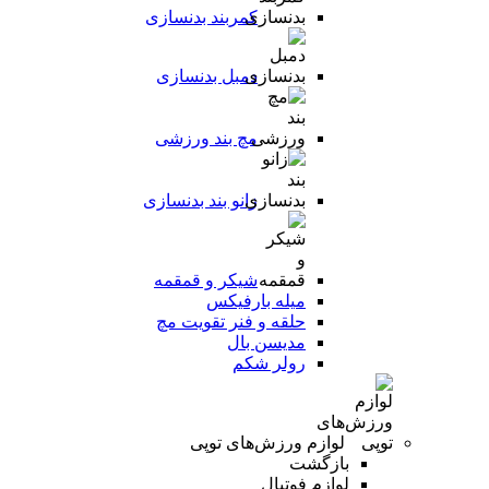
کمربند بدنسازی
دمبل بدنسازی
مچ بند ورزشی
زانو بند بدنسازی
شیکر و قمقمه
میله بارفیکس
حلقه و فنر تقویت مچ
مدیسن بال
رولر شکم
لوازم ورزش‌های توپی
بازگشت
لوازم فوتبال