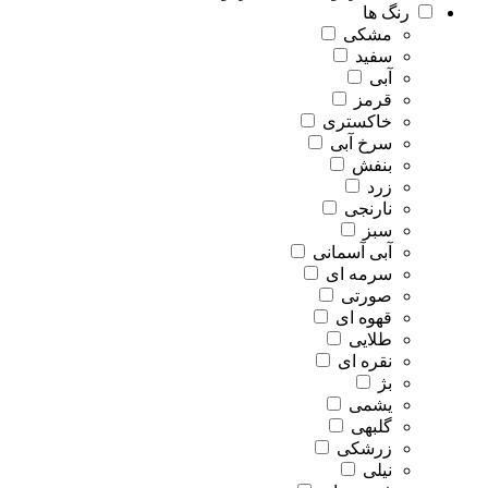
رنگ ها
مشکی
سفید
آبی
قرمز
خاکستری
سرخ آبی
بنفش
زرد
نارنجی
سبز
آبی آسمانی
سرمه ای
صورتی
قهوه ای
طلایی
نقره ای
بژ
یشمی
گلبهی
زرشکی
نیلی