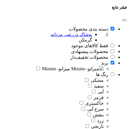
فیلتر نتایج
دسته بندی محصولات
پوشاک ورزشی مردانه
گرمکن
فقط کالاهای موجود
محصولات پیشنهادی
محصولات تخفیف‌دار
برند
میزانو- Mizuno
رنگ ها
مشکی
سفید
آبی
قرمز
خاکستری
سرخ آبی
بنفش
زرد
نارنجی