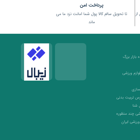
پرداخت امن
(قبل از
تا تحویل سالم کالا پول شما امانت نزد ما می
ماند
بازار بزرگ
لوازم ورزشی
سازی
رس تربیت بدنی
 شنا
شی چند منظوره
ورزشی ایران