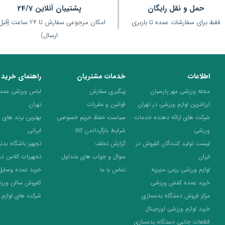
حمل و نقل رایگان
پشتیبان آنلاین 24/7
فقط برای سفارشات عمده تا باربری
امکان مرجوعی سفارش تا 24 ساعت 
ارسال)
اطلاعات
خدمات مشتریان
راهنمای خرید
مجله ورزشی مهر پارسیان
پیگیری سفارش
لباس ورزشی عمده 
ارزانترین لوازم ورزشی در تهران
قوانین و مقررات
تهران
شرکت های ارائه دهنده خدمات
سیاست حفظ حریم خصوصی
بهترین برند های 
ورزشی
شرایط بازگرداندن کالا
ایرانی
لیست تولید کنندگان کفپوش در
گزارش تخلف
تجهیز باشگاه بدن
ایران
سوال و جواب های متداول
تجهیزات کلاس د
لوازم ورزشی رزمی منیریه
تماس با ما
خرید عمده وسایل
خرید عمده کفش ورزشی
کفپوش سالن ورز
مرکز فروش دستگاه بدنسازی
شرکت های لوازم 
خرید لوازم ورزشی اورجینال
قطعات جانبی دستگاه بدنسازی