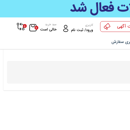
سبد خرید
0
کاربری
 آگهی
0
خالی است
ورود/ ثبت نام
ری سفارش