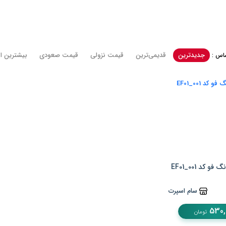
جدیدترین
قدیمی‌ترین
قيمت نزولی
قيمت صعودی
بیشترین ام
اس :
کد EF01_001
سام اسپرت
530,
تومان