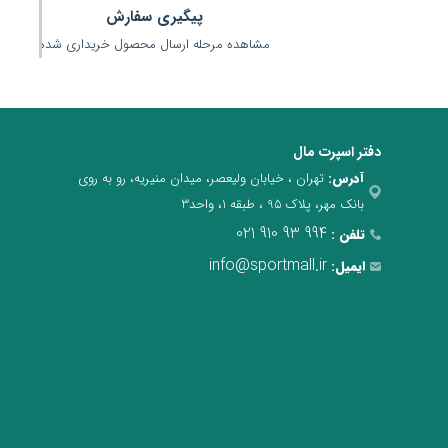
پیگیری سفارش
مشاهده مرحله ارسال محصول خریداری شده
دفتر اسپرت مال
آدرس:
تهران ، خیابان ولیعصر، میدان منیریه، رو به روی
بانک مهر، پلاک 95 ، طبقه 1، واحد3
021 910 93 994
تلفن :
info@sportmall.ir
ایمیل: