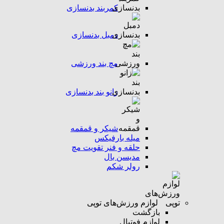
کمربند بدنسازی
دمبل بدنسازی
مچ بند ورزشی
زانو بند بدنسازی
شیکر و قمقمه
میله بارفیکس
حلقه و فنر تقویت مچ
مدیسن بال
رولر شکم
لوازم ورزش‌های توپی
بازگشت
لوازم فوتبال