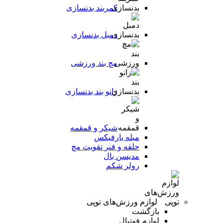
کمربند بدنسازی
دمبل بدنسازی
مچ بند ورزشی
زانو بند بدنسازی
شیکر و قمقمه
میله بارفیکس
حلقه و فنر تقویت مچ
مدیسن بال
رولر شکم
لوازم ورزش‌های توپی
بازگشت
لوازم فوتبال