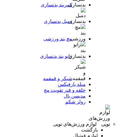
کمربند بدنسازی
دمبل بدنسازی
مچ بند ورزشی
زانو بند بدنسازی
شیکر و قمقمه
میله بارفیکس
حلقه و فنر تقویت مچ
مدیسن بال
رولر شکم
لوازم ورزش‌های توپی
بازگشت
لوازم فوتبال