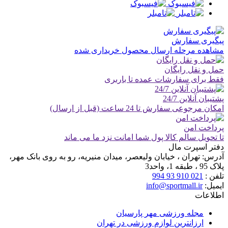
پیگیری سفارش
مشاهده مرحله ارسال محصول خریداری شده
حمل و نقل رایگان
فقط برای سفارشات عمده تا باربری
پشتیبان آنلاین 24/7
امکان مرجوعی سفارش تا 24 ساعت (قبل از ارسال)
پرداخت امن
تا تحویل سالم کالا پول شما امانت نزد ما می ماند
دفتر اسپرت مال
آدرس:
تهران ، خیابان ولیعصر، میدان منیریه، رو به روی بانک مهر،
پلاک 95 ، طبقه 1، واحد3
تلفن :
021 910 93 994
ایمیل:
info@sportmall.ir
اطلاعات
مجله ورزشی مهر پارسیان
ارزانترین لوازم ورزشی در تهران