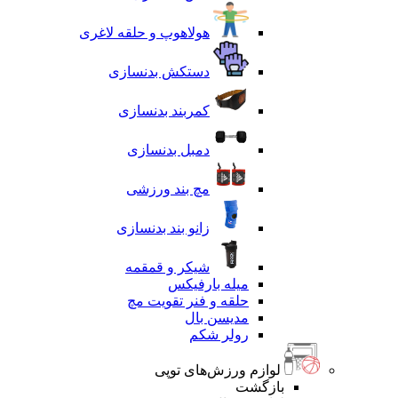
هولاهوپ و حلقه لاغری
دستکش بدنسازی
کمربند بدنسازی
دمبل بدنسازی
مچ بند ورزشی
زانو بند بدنسازی
شیکر و قمقمه
میله بارفیکس
حلقه و فنر تقویت مچ
مدیسن بال
رولر شکم
لوازم ورزش‌های توپی
بازگشت