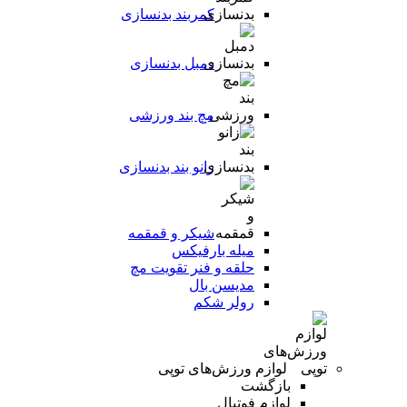
کمربند بدنسازی
دمبل بدنسازی
مچ بند ورزشی
زانو بند بدنسازی
شیکر و قمقمه
میله بارفیکس
حلقه و فنر تقویت مچ
مدیسن بال
رولر شکم
لوازم ورزش‌های توپی
بازگشت
لوازم فوتبال