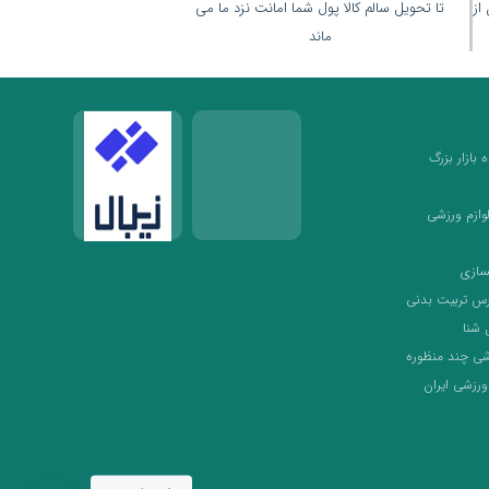
(قبل از
تا تحویل سالم کالا پول شما امانت نزد ما می
ماند
بازار بزرگ
لوازم ورزشی
سازی
رس تربیت بدنی
 شنا
شی چند منظوره
ورزشی ایران