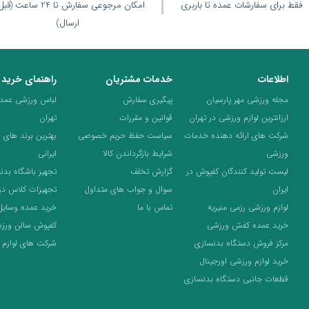
فقط برای سفارشات عمده تا باربری
امکان مرجوعی سفارش تا 24 ساعت 
ارسال)
اطلاعات
خدمات مشتریان
راهنمای خرید
مجله ورزشی مهر پارسیان
پیگیری سفارش
لباس ورزشی عمده 
ارزانترین لوازم ورزشی در تهران
قوانین و مقررات
تهران
شرکت های ارائه دهنده خدمات
سیاست حفظ حریم خصوصی
بهترین برند های 
ورزشی
شرایط بازگرداندن کالا
ایرانی
لیست تولید کنندگان کفپوش در
گزارش تخلف
تجهیز باشگاه بدن
ایران
سوال و جواب های متداول
تجهیزات کلاس د
لوازم ورزشی رزمی منیریه
تماس با ما
خرید عمده وسایل
خرید عمده کفش ورزشی
کفپوش سالن ورز
مرکز فروش دستگاه بدنسازی
شرکت های لوازم 
خرید لوازم ورزشی اورجینال
قطعات جانبی دستگاه بدنسازی