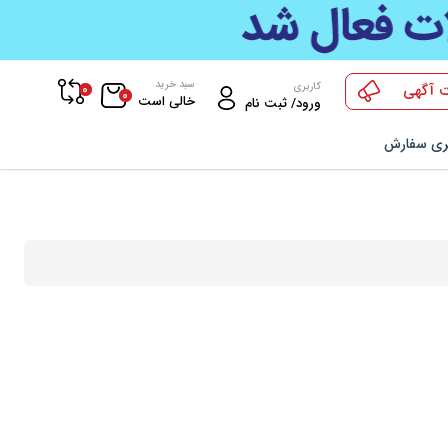
سبد خرید
0
کاربری
 آگهی
0
خالی است
ورود/ ثبت نام
ری سفارش