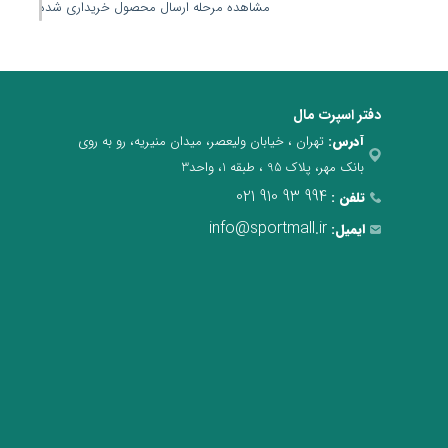
مشاهده مرحله ارسال محصول خریداری شده
دفتر اسپرت مال
آدرس:
تهران ، خیابان ولیعصر، میدان منیریه، رو به روی
بانک مهر، پلاک 95 ، طبقه 1، واحد3
021 910 93 994
تلفن :
info@sportmall.ir
ایمیل: