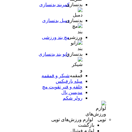
کمربند بدنسازی
دمبل بدنسازی
مچ بند ورزشی
زانو بند بدنسازی
شیکر و قمقمه
میله بارفیکس
حلقه و فنر تقویت مچ
مدیسن بال
رولر شکم
لوازم ورزش‌های توپی
بازگشت
لوازم فوتبال