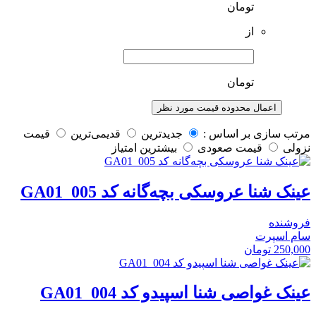
تومان
از
تومان
اعمال محدوده قیمت مورد نظر
مرتب سازی بر اساس :
جدیدترین
قدیمی‌ترین
قيمت
نزولی
قيمت صعودی
بیشترین امتیاز
عینک شنا عروسکی بچه‌گانه کد GA01_005
فروشنده
سام اسپرت
250,000
تومان
عینک غواصی شنا اسپیدو کد GA01_004