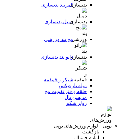
کمربند بدنسازی
دمبل بدنسازی
مچ بند ورزشی
زانو بند بدنسازی
شیکر و قمقمه
میله بارفیکس
حلقه و فنر تقویت مچ
مدیسن بال
رولر شکم
لوازم ورزش‌های توپی
بازگشت
لوازم فوتبال