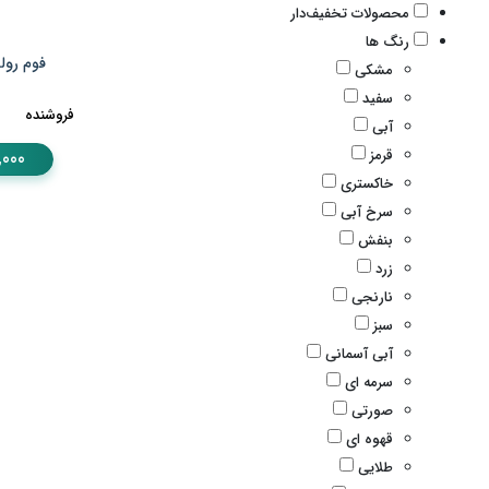
محصولات تخفیف‌دار
رنگ ها
فوم رولر کد 1
مشکی
سفید
فروشنده
آبی
قرمز
,000
خاکستری
سرخ آبی
بنفش
زرد
نارنجی
سبز
آبی آسمانی
سرمه ای
صورتی
قهوه ای
طلایی