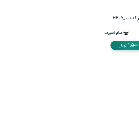
HB05_00
سام اسپرت
1,500
تومان