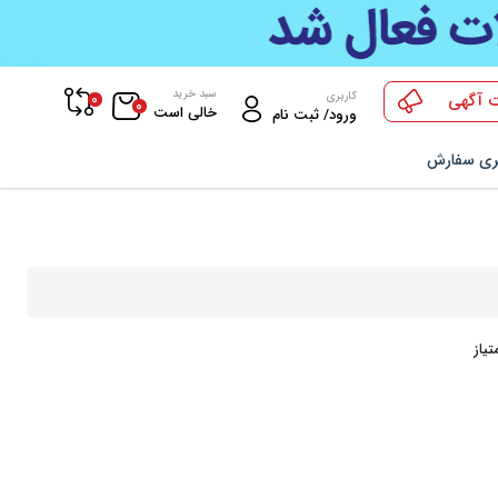
سبد خرید
0
کاربری
 آگهی
0
خالی است
ورود/ ثبت نام
ری سفارش
یاز