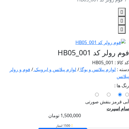
رولر کد HB05_001
: HB05_001
 :
لوازم پیلاتس و یوگا
/
لوازم پیلاتس و ایروبیک
/
فوم و رولر
تس
ها :
قرمز
بنفش
صورتی
 اسپرت
1,500,000
تومان
1500 امتیاز