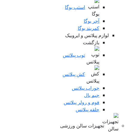
استپ یوگا
آجر یوگا
کمربند یوگا
لوازم پیلاتس و ایروبیک
بازگشت
توپ پیلاتس
کش پیلاتس
جوراب پیلاتس
جیم بال
فوم و رولر پیلاتس
حلقه پیلاتس
تجهیزات سالن ورزشی