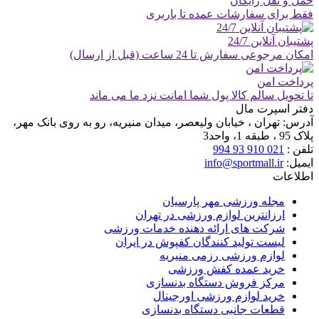
حمل و نقل رایگان
فقط برای سفارشات عمده تا باربری
پشتیبان آنلاین 24/7
امکان مرجوعی سفارش تا 24 ساعت (قبل از ارسال)
پرداخت امن
تا تحویل سالم کالا پول شما امانت نزد ما می ماند
دفتر اسپرت مال
آدرس:
تهران ، خیابان ولیعصر، میدان منیریه، رو به روی بانک مهر،
پلاک 95 ، طبقه 1، واحد3
تلفن :
021 910 93 994
ایمیل:
info@sportmall.ir
اطلاعات
مجله ورزشی مهر پارسیان
ارزانترین لوازم ورزشی در تهران
شرکت های ارائه دهنده خدمات ورزشی
لیست تولید کنندگان کفپوش در ایران
لوازم ورزشی رزمی منیریه
خرید عمده کفش ورزشی
مرکز فروش دستگاه بدنسازی
خرید لوازم ورزشی اورجینال
قطعات جانبی دستگاه بدنسازی