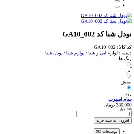
نودل شنا کد GA10_002
کد کالا : GA10_002
دسته :
لوازم آبی و شنا
/
لوازم شنا
/
نودل شنا
رنگ ها :
آبی
بنفش
زرد
سام اسپرت
380,000
تومان
380 امتیاز
افزودن به سبد خرید
توضیحات کالا