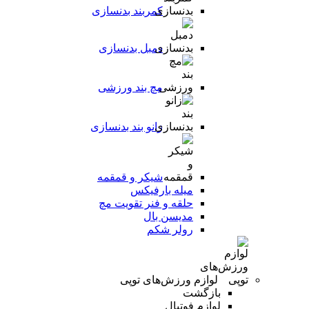
کمربند بدنسازی
دمبل بدنسازی
مچ بند ورزشی
زانو بند بدنسازی
شیکر و قمقمه
میله بارفیکس
حلقه و فنر تقویت مچ
مدیسن بال
رولر شکم
لوازم ورزش‌های توپی
بازگشت
لوازم فوتبال