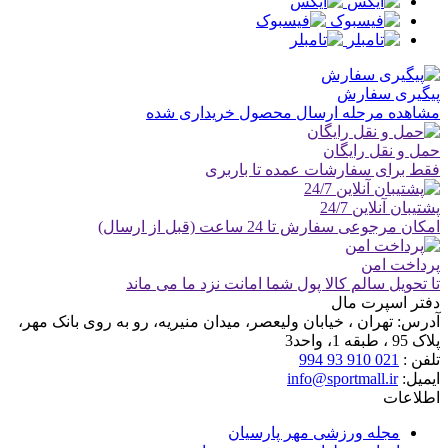
پیگیری سفارش
مشاهده مرحله ارسال محصول خریداری شده
حمل و نقل رایگان
فقط برای سفارشات عمده تا باربری
پشتیبان آنلاین 24/7
امکان مرجوعی سفارش تا 24 ساعت (قبل از ارسال)
پرداخت امن
تا تحویل سالم کالا پول شما امانت نزد ما می ماند
دفتر اسپرت مال
آدرس:
تهران ، خیابان ولیعصر، میدان منیریه، رو به روی بانک مهر،
پلاک 95 ، طبقه 1، واحد3
تلفن :
021 910 93 994
ایمیل:
info@sportmall.ir
اطلاعات
مجله ورزشی مهر پارسیان