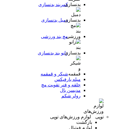
کمربند بدنسازی
دمبل بدنسازی
مچ بند ورزشی
زانو بند بدنسازی
شیکر و قمقمه
میله بارفیکس
حلقه و فنر تقویت مچ
مدیسن بال
رولر شکم
لوازم ورزش‌های توپی
بازگشت
لوازم فوتبال