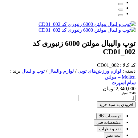
توپ والیبال مولتن 6000 زنبوری کد
CD01_002
کد کالا : CD01_002
دسته :
لوازم ورزش‌های توپی
/
لوازم والیبال
/
توپ والیبال
برند :
Molten – مولتن
سام اسپرت
2,340,000
تومان
2340 امتیاز
افزودن به سبد خرید
توضیحات کالا
مشخصات فنی
نقد و نظرات
ثبت نظر