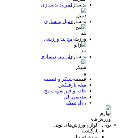
کمربند بدنسازی
دمبل بدنسازی
مچ بند ورزشی
زانو بند بدنسازی
شیکر و قمقمه
میله بارفیکس
حلقه و فنر تقویت مچ
مدیسن بال
رولر شکم
لوازم ورزش‌های توپی
بازگشت
لوازم فوتبال