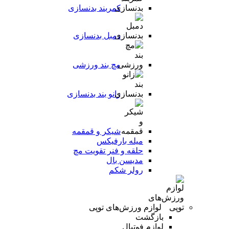
کمربند بدنسازی
دمبل بدنسازی
مچ بند ورزشی
زانو بند بدنسازی
شیکر و قمقمه
میله بارفیکس
حلقه و فنر تقویت مچ
مدیسن بال
رولر شکم
لوازم ورزش‌های توپی
بازگشت
لوازم فوتبال