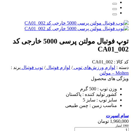
توپ فوتبال مولتن پرسی 5000 خارجی کد
CA01_002
کد کالا : CA01_002
دسته :
لوازم ورزش‌های توپی
/
لوازم فوتبال
/
توپ فوتبال
برند :
Molten – مولتن
ویژگی های محصول
وزن توپ :
500 گرم
کشور تولید کننده :
پاکستان
سایز توپ :
سایز 5
مناسب زمین :
چمن طبیعی
سام اسپرت
1,960,000
تومان
1960 امتیاز