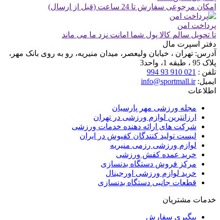
امکان مرجوعی سفارش تا 24 ساعت (قبل از ارسال)
پرداخت امن
تا تحویل سالم کالا پول شما امانت نزد ما می ماند
دفتر اسپرت مال
آدرس:
تهران ، خیابان ولیعصر، میدان منیریه، رو به روی بانک مهر،
پلاک 95 ، طبقه 1، واحد3
تلفن :
021 910 93 994
ایمیل:
info@sportmall.ir
اطلاعات
مجله ورزشی مهر پارسیان
ارزانترین لوازم ورزشی در تهران
شرکت های ارائه دهنده خدمات ورزشی
لیست تولید کنندگان کفپوش در ایران
لوازم ورزشی رزمی منیریه
خرید عمده کفش ورزشی
مرکز فروش دستگاه بدنسازی
خرید لوازم ورزشی اورجینال
قطعات جانبی دستگاه بدنسازی
خدمات مشتریان
پیگیری سفارش