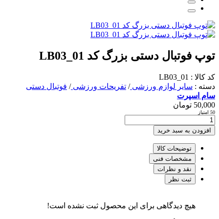
توپ فوتبال دستی بزرگ کد LB03_01
کد کالا : LB03_01
دسته :
سایر لوازم ورزشی
/
تفریحات ورزشی
/
فوتبال دستی
سام اسپرت
50,000
تومان
50 امتیاز
افزودن به سبد خرید
توضیحات کالا
مشخصات فنی
نقد و نظرات
ثبت نظر
هیچ دیدگاهی برای این محصول ثبت نشده است!