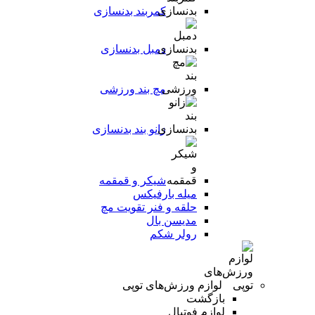
کمربند بدنسازی
دمبل بدنسازی
مچ بند ورزشی
زانو بند بدنسازی
شیکر و قمقمه
میله بارفیکس
حلقه و فنر تقویت مچ
مدیسن بال
رولر شکم
لوازم ورزش‌های توپی
بازگشت
لوازم فوتبال