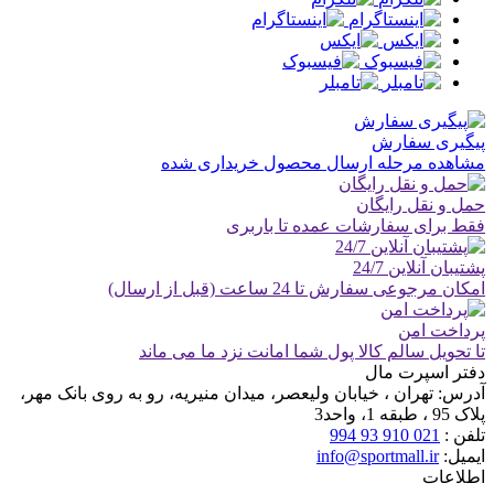
پیگیری سفارش
مشاهده مرحله ارسال محصول خریداری شده
حمل و نقل رایگان
فقط برای سفارشات عمده تا باربری
پشتیبان آنلاین 24/7
امکان مرجوعی سفارش تا 24 ساعت (قبل از ارسال)
پرداخت امن
تا تحویل سالم کالا پول شما امانت نزد ما می ماند
دفتر اسپرت مال
آدرس:
تهران ، خیابان ولیعصر، میدان منیریه، رو به روی بانک مهر،
پلاک 95 ، طبقه 1، واحد3
تلفن :
021 910 93 994
ایمیل:
info@sportmall.ir
اطلاعات