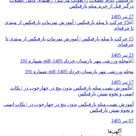
بارفیکس کدام عضلات را تقویت می‌کند؟ راهنمای کامل عضلات
درگیر قبل از خرید میله بارفیکس
27 تیر 1405
15 حرکت با میله بارفیکس | آموزش تمرینات بارفیکس از مبتدی تا
حرفه‌ای
23 تیر 1405
مجله ورزشی مهر پارسیان-خرداد 1405–pdf–شماره 191
17 تیر 1405
آموزش نصب میله بارفیکس بدون پیچ در چهارچوب در | نکات ایمنی
و نحوه بستن بارفیکس
07 تیر 1405
آگهی‌ها