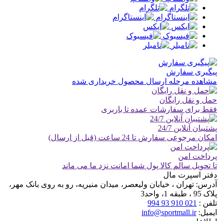
پیگیری سفارش
مشاهده مرحله ارسال محصول خریداری شده
حمل و نقل رایگان
فقط برای سفارشات عمده تا باربری
پشتیبان آنلاین 24/7
امکان مرجوعی سفارش تا 24 ساعت (قبل از ارسال)
پرداخت امن
تا تحویل سالم کالا پول شما امانت نزد ما می ماند
دفتر اسپرت مال
آدرس:
تهران ، خیابان ولیعصر، میدان منیریه، رو به روی بانک مهر،
پلاک 95 ، طبقه 1، واحد3
تلفن :
021 910 93 994
ایمیل:
info@sportmall.ir