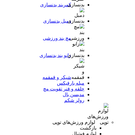
کمربند بدنسازی
دمبل بدنسازی
مچ بند ورزشی
زانو بند بدنسازی
شیکر و قمقمه
میله بارفیکس
حلقه و فنر تقویت مچ
مدیسن بال
رولر شکم
لوازم ورزش‌های توپی
بازگشت
لوازم فوتبال