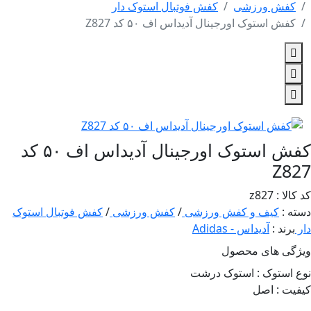
فش ورزشی
کفش فوتبال استوک دار
فش استوک اورجینال آدیداس اف ۵۰ کد Z827
کفش استوک اورجینال آدیداس اف ۵۰ کد
Z8
 : z827
 :
کیف و کفش ورزشی
/
کفش ورزشی
/
کفش فوتبال استوک
رند :
آدیداس - Adidas
گی های محصول
استوک :
استوک درشت
ت :
اصل