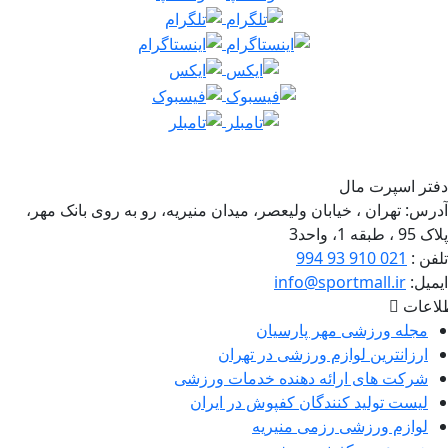
 اسپرت مال
س:
تهران ، خیابان ولیعصر، میدان منیریه، رو به روی بانک مهر،
واحد3
 :
021 910 93 994
ل:
info@sportmall.ir
ات
جله ورزشی مهر پارسیان
رزانترین لوازم ورزشی در تهران
رکت های ارائه دهنده خدمات ورزشی
یست تولید کنندگان کفپوش در ایران
وازم ورزشی رزمی منیریه