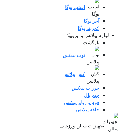
استپ یوگا
آجر یوگا
کمربند یوگا
لوازم پیلاتس و ایروبیک
بازگشت
توپ پیلاتس
کش پیلاتس
جوراب پیلاتس
جیم بال
فوم و رولر پیلاتس
حلقه پیلاتس
تجهیزات سالن ورزشی