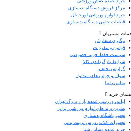
رید عمده کفش ورزشی
رکز فروش دستگاه بدنسازی
رید لوازم ورزشی اورجینال
طعات جانبی دستگاه بدنسازی
 مشتریان
یگیری سفارش
وانین و مقررات
یاست حفظ حریم خصوصی
رایط بازگرداندن کالا
زارش تخلف
وال و جواب های متداول
ماس با ما
ای خرید
باس ورزشی عمده بازار بزرگ تهران
هترین برند های لوازم ورزشی ایرانی
جهیز باشگاه بدنسازی
جهیزات کلاس درس تربیت بدنی
رید عمده وسایل شنا