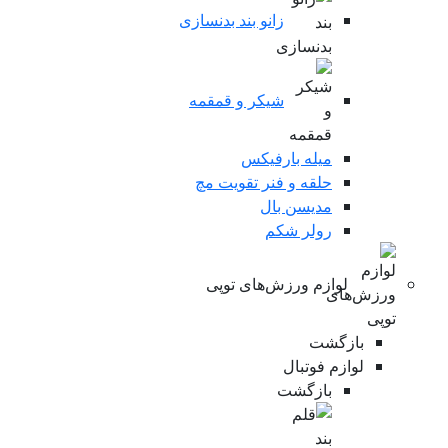
زانو بند بدنسازی
شیکر و قمقمه
میله بارفیکس
حلقه و فنر تقویت مچ
مدیسن بال
رولر شکم
لوازم ورزش‌های توپی
بازگشت
لوازم فوتبال
بازگشت