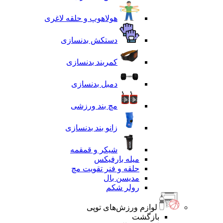
هولاهوپ و حلقه لاغری
دستکش بدنسازی
کمربند بدنسازی
دمبل بدنسازی
مچ بند ورزشی
زانو بند بدنسازی
شیکر و قمقمه
میله بارفیکس
حلقه و فنر تقویت مچ
مدیسن بال
رولر شکم
لوازم ورزش‌های توپی
بازگشت