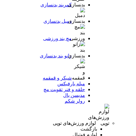
کمربند بدنسازی
دمبل بدنسازی
مچ بند ورزشی
زانو بند بدنسازی
شیکر و قمقمه
میله بارفیکس
حلقه و فنر تقویت مچ
مدیسن بال
رولر شکم
لوازم ورزش‌های توپی
بازگشت
لوازم فوتبال