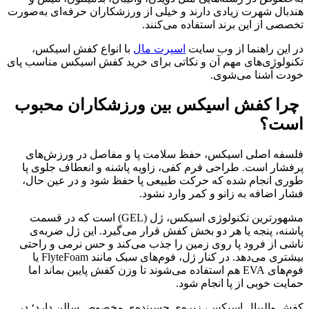
هندبال شهرت زیادی دارند و خیلی از ورزشکاران حرفه‌ای به‌صورت
تخصصی از این برند استفاده می‌کنند.
در این راهنما از وب سایت
اسپرت مال
با انواع کفش اسیکس،
تکنولوژی‌های مهم آن و نکاتی برای خرید کفش اسیکس مناسب پای
خودت آشنا می‌شوی.
چرا کفش اسیکس بین ورزشکاران محبوب
است؟
فلسفه اصلی اسیکس، حفظ سلامت پا و مفاصل در ورزش‌های
پرفشار است. طراحی فرم کفی، زاویه پاشنه و انعطاف جلوی پا
طوری انجام شده که حرکت طبیعی پا حفظ شود و در عین حال،
فشار اضافه به زانو و کمر وارد نشود.
مشهورترین تکنولوژی اسیکس، ژل (GEL) است که در قسمت
پاشنه، پنجه یا هر دو بخش کفش قرار می‌گیرد. این ژل ضربه‌ی
ناشی از فرود پا روی زمین را جذب می‌کند و حس نرمی و راحتی
بیشتری می‌دهد. در کنار ژل، فوم‌های سبک مانند FlyteFoam یا
فوم‌های EVA هم استفاده می‌شوند تا وزن کفش پایین بماند اما
حمایت خوبی از پا انجام شود.
کفش والیبال اسیکس، زیره‌ی چسبنده‌ی مخصوص سالن دارد؛ در