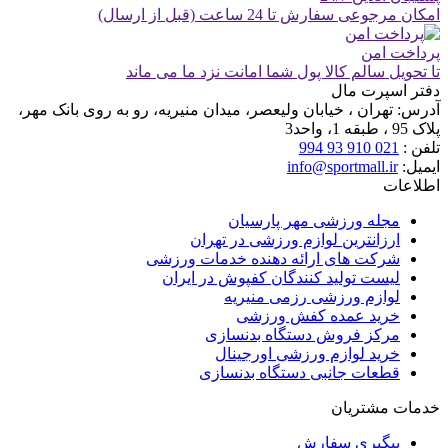
امکان مرجوعی سفارش تا 24 ساعت (قبل از ارسال)
پرداخت امن
تا تحویل سالم کالا پول شما امانت نزد ما می ماند
دفتر اسپرت مال
آدرس:
تهران ، خیابان ولیعصر، میدان منیریه، رو به روی بانک مهر،
پلاک 95 ، طبقه 1، واحد3
تلفن :
021 910 93 994
ایمیل:
info@sportmall.ir
اطلاعات
مجله ورزشی مهر پارسیان
ارزانترین لوازم ورزشی در تهران
شرکت های ارائه دهنده خدمات ورزشی
لیست تولید کنندگان کفپوش در ایران
لوازم ورزشی رزمی منیریه
خرید عمده کفش ورزشی
مرکز فروش دستگاه بدنسازی
خرید لوازم ورزشی اورجینال
قطعات جانبی دستگاه بدنسازی
خدمات مشتریان
پیگیری سفارش