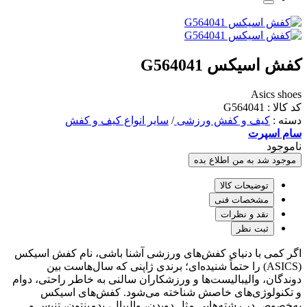
کفش اسیکس G564041
Asics shoes
کد کالا : G564041
دسته :
کیف و کفش ورزشی
/
سایر انواع کیف و کفش
سام اسپرت
ناموجود
موجود شد به من اطلاع بده
توضیحات کالا
مشخصات فنی
نقد و نظرات
ثبت نظر
اگر کمی با دنیای کفش‌های ورزشی آشنا باشی، نام کفش اسیکس
(ASICS) را حتماً شنیده‌ای؛ برندی ژاپنی که سال‌هاست بین
دوندگان، والیبالیست‌ها و ورزشکاران سالنی به خاطر راحتی، دوام
و تکنولوژی‌های خاصش شناخته می‌شود. کفش‌های اسیکس
به‌خصوص در رشته‌هایی مثل دویدن، والیبال، بدمینتون، تنیس و