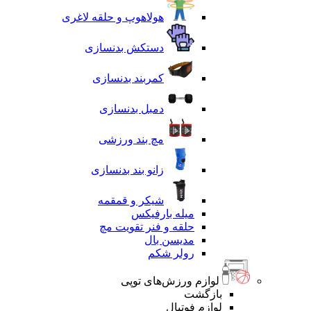
هولاهوپ و حلقه لاغری
دستکش بدنسازی
کمربند بدنسازی
دمبل بدنسازی
مچ بند ورزشی
زانو بند بدنسازی
شیکر و قمقمه
میله بارفیکس
حلقه و فنر تقویت مچ
مدیسن بال
رولر شکم
لوازم ورزش‌های توپی
بازگشت
لوازم فوتبال