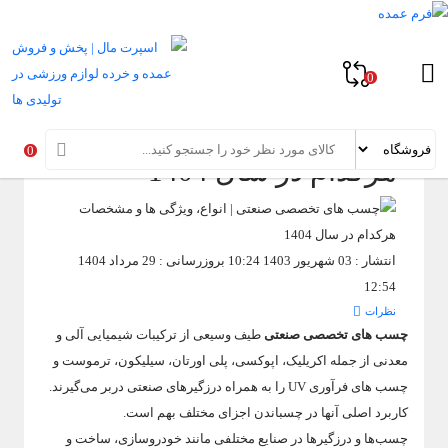
خانه
»
اسپرت مگ
»
چسب های تخصصی صنعتی | انواع، ویژگی ها و مشخصات
هرکدام در سال 1404
0
چسب های تخصصی صنعتی |
انواع، ویژگی ها و مشخصات
0
هرکدام در سال 1404
انتشار : 03 شهریور 1403 10:24
بروزرسانی : 29 مرداد 1404
12:54
نظرات
چسب های تخصصی صنعتی
طیف وسیعی از ترکیبات شیمیایی آلی و
معدنی از جمله اکریلیک، اپوکسی، پلی اورتان، سیلیکون، ترموست و
چسب های فرآوری UV را به همراه درزگیرهای صنعتی دربر می‌گیرند.
کاربرد اصلی آنها در چسباندن اجزای مختلف بهم است.
چسب‌ها و درزگیرها در صنایع مختلفی مانند خودروسازی، ساخت و