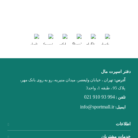
میتوانید از سرتاسر ایران مشاهده کنید. برای خرید کافی است روی برند مورد
نظرتان کلیک کنید تا هر اطلاعاتی را در مورد برند ورزشی مد نظرتان بدست
آورید. با استفاده از شماره های موجود با ایشان تماس بگیرید...
بیشتر بخوانید
ما را در شبکه های اجتماعی دنبال کنید :
دفتر اسپرت مال
آدرس:
تهران ، خیابان ولیعصر، میدان منیریه، رو به روی بانک مهر،
پلاک 95 ، طبقه 1، واحد3
021 910 93 994
تلفن :
info@sportmall.ir
ایمیل:
اطلاعات
خدمات مشتریان