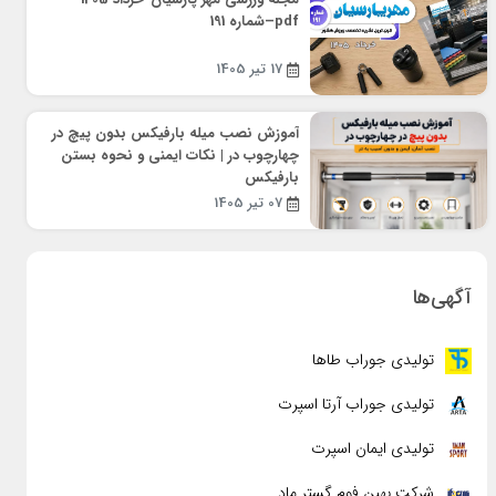
pdf–شماره 191
17 تیر 1405
آموزش نصب میله بارفیکس بدون پیچ در
چهارچوب در | نکات ایمنی و نحوه بستن
بارفیکس
07 تیر 1405
آگهی‌ها
تولیدی جوراب طاها
تولیدی جوراب آرتا اسپرت
تولیدی ایمان اسپرت
شرکت بهین فوم گستر ماد