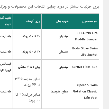
برای جزئیات بیشتر در مورد چرایی انتخاب این محصولات و ویژگی 
تایید گار
نام محصول
خوب برای
وزن کودک
دارد؟
STEARNS Life
مبتدیان
30 تا 50 پوند
بله.لیسا
Puddle Jumper
Body Glove Swim
مبتدیان
30 تا 50 پوند
بله.لیسا
Life Jacket
لیسانس ا
Sunuva Float Suit
مبتدیان
برای ۱ تا ۴ سالگی
اروپا دارد
سایز متوسط:33
تا 44 پوند
Speedo Swim
Flotation Classic
سطح متوسط
بله.لیسا
سایز بزرگ:45 تا
Life Vest
60 پوند