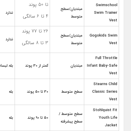
تا 50 پوند
Swimschool
مبتدیان/سطح
Swim Trainer
ندارد
4 تا 6 سالگی
متوسط
Vest
26 تا 77 پوند
Gogokids Swim
مبتدیان/سطح
ندارد
3 تا 8 سالگی
Vest
متوسط
Full Throttle
Infant Baby-Safe
مبتدیان
کمتر از 30 پوند
بله.لیسا
Vest
Stearns Child
Classic Series
سطح متوسط
30 تا 50 پوند
بله
Vest
Stohlquist Fit
سطح متوسط /
Youth Life
50 تا 90 پوند
بله
سطح پیشرفته
Jacket