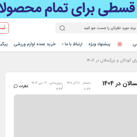
ثبت
شی
پیشنهاد ویژه
ارتباط با ما
خرید عمده لوازم ورزشی
پیگی
کودکان و بزرگسالان در 1404
ن در 1404
انتشار : 20 آذر 1401
بروزرسانی : 09 دی 1404
نظرات
16:46
10:32