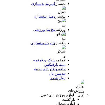
کمربند بدنسازی
دمبل بدنسازی
مچ بند ورزشی
زانو بند بدنسازی
شیکر و قمقمه
میله بارفیکس
حلقه و فنر تقویت مچ
مدیسن بال
رولر شکم
لوازم ورزش‌های توپی
بازگشت
لوازم فوتبال