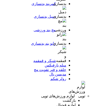
کمربند بدنسازی
دمبل بدنسازی
مچ بند ورزشی
زانو بند بدنسازی
شیکر و قمقمه
میله بارفیکس
حلقه و فنر تقویت مچ
مدیسن بال
رولر شکم
لوازم ورزش‌های توپی
بازگشت
لوازم فوتبال