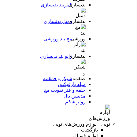
کمربند بدنسازی
دمبل بدنسازی
مچ بند ورزشی
زانو بند بدنسازی
شیکر و قمقمه
میله بارفیکس
حلقه و فنر تقویت مچ
مدیسن بال
رولر شکم
لوازم ورزش‌های توپی
بازگشت
لوازم فوتبال