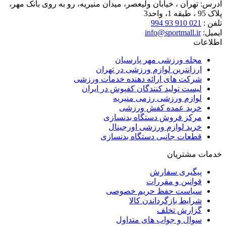
آدرس:
تهران ، خیابان ولیعصر، میدان منیریه، رو به روی بانک مهر،
پلاک 95 ، طبقه 1، واحد3
تلفن :
021 910 93 994
ایمیل:
info@sportmall.ir
اطلاعات
مجله ورزشی مهر پارسیان
ارزانترین لوازم ورزشی در تهران
شرکت های ارائه دهنده خدمات ورزشی
لیست تولید کنندگان کفپوش در ایران
لوازم ورزشی رزمی منیریه
خرید عمده کفش ورزشی
مرکز فروش دستگاه بدنسازی
خرید لوازم ورزشی اورجینال
قطعات جانبی دستگاه بدنسازی
خدمات مشتریان
پیگیری سفارش
قوانین و مقررات
سیاست حفظ حریم خصوصی
شرایط بازگرداندن کالا
گزارش تخلف
سوال و جواب های متداول