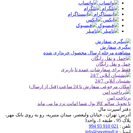
پیگیری سفارش
مشاهده مرحله ارسال محصول خریداری شده
حمل و نقل رایگان
فقط برای سفارشات عمده تا باربری
پشتیبان آنلاین 24/7
امکان مرجوعی سفارش تا 24 ساعت (قبل از ارسال)
پرداخت امن
تا تحویل سالم کالا پول شما امانت نزد ما می ماند
دفتر اسپرت مال
آدرس:
تهران ، خیابان ولیعصر، میدان منیریه، رو به روی بانک مهر،
پلاک 95 ، طبقه 1، واحد3
تلفن :
021 910 93 994
ایمیل:
info@sportmall.ir