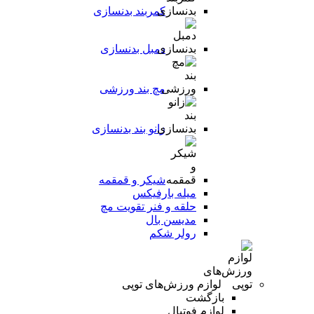
کمربند بدنسازی
دمبل بدنسازی
مچ بند ورزشی
زانو بند بدنسازی
شیکر و قمقمه
میله بارفیکس
حلقه و فنر تقویت مچ
مدیسن بال
رولر شکم
لوازم ورزش‌های توپی
بازگشت
لوازم فوتبال