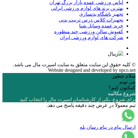
لباس ورزشی عمده بازار بزرگ تهران
بهترین برند های لوازم ورزشی ایرانی
تجهیز باشگاه بدنسازی
تجهیزات کلاس درس تربیت بدنی
خرید عمده وسایل شنا
کفپوش سالن ورزشی چند منظوره
شرکت های لوازم ورزشی ایران
© کلیه حقوق این سایت متعلق به
سایت اسپرت مال
می باشد.
Website designed and developed by
npco.net
سلام چطور
می تونم
کمکتون کنم؟
شروع مکالمه
برای شروع، یکی از کارشناسان اسپرت مال را انتخاب کنید
تیم معمولاً در عرض چند دقیقه پاسخ می دهد.
ارسال پیام در پیام رسان بله