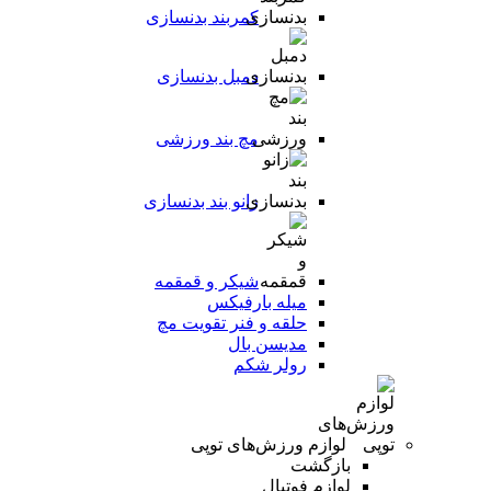
کمربند بدنسازی
دمبل بدنسازی
مچ بند ورزشی
زانو بند بدنسازی
شیکر و قمقمه
میله بارفیکس
حلقه و فنر تقویت مچ
مدیسن بال
رولر شکم
لوازم ورزش‌های توپی
بازگشت
لوازم فوتبال