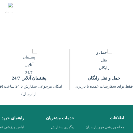
اشد. شما در اسپرت مال انواع تولیدی
اهده کنید. برای خرید کافی است روی
مد نظرتان بدست آورید. با استفاده از
بیشتر بخوانید
حمل و نقل رایگان
پشتیبان آنلاین 24/7
فقط برای سفارشات عمده تا باربری
امکان مرجوعی سفارش تا 24 سا
از ارسال)
اطلاعات
خدمات مشتریان
راهنمای خرید
مجله ورزشی مهر پارسیان
پیگیری سفارش
لباس ورزشی عمد