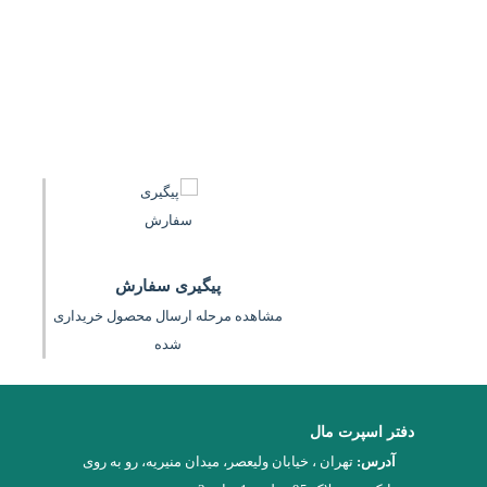
اسپرت مال مرکز پخش لوازم ورزشی بصورت آنلاین در خدمت شما می ب
های ورزشی و عمده فروشان ورزشی را میتوانید از سرتاسر ایران مش
برند مورد نظرتان کلیک کنید تا هر اطلاعاتی را در مورد برند ورزشی 
شماره های موجود با ایشان تماس بگیرید...
پیگیری سفارش
مشاهده مرحله ارسال محصول خریداری
شده
دفتر اسپرت مال
آدرس:
تهران ، خیابان ولیعصر، میدان منیریه، رو به روی