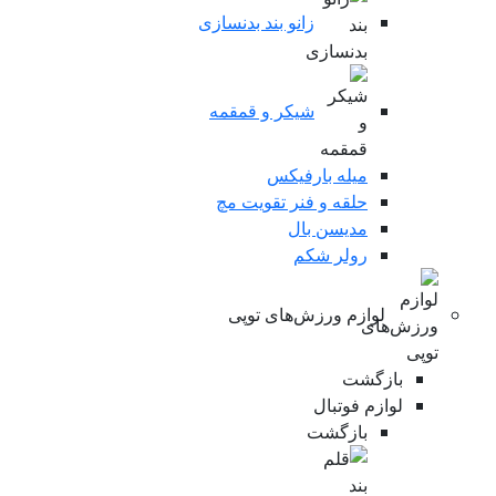
زانو بند بدنسازی
شیکر و قمقمه
میله بارفیکس
حلقه و فنر تقویت مچ
مدیسن بال
رولر شکم
لوازم ورزش‌های توپی
بازگشت
لوازم فوتبال
بازگشت