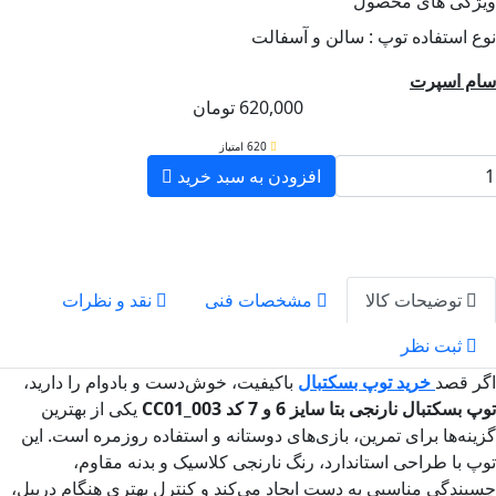
گی های محصول
استفاده توپ :
سالن و آسفالت
 اسپرت
620,000
تومان
620 امتیاز
افزودن به سبد خرید
توضیحات کالا
مشخصات فنی
نقد و نظرات
ثبت نظر
قصد
خرید توپ بسکتبال
باکیفیت، خوش‌دست و بادوام را دارید،
کتبال نارنجی بتا سایز 6 و 7 کد CC01_003
یکی از بهترین
ه‌ها برای تمرین، بازی‌های دوستانه و استفاده روزمره است. این
با طراحی استاندارد، رنگ نارنجی کلاسیک و بدنه مقاوم،
دگی مناسبی به دست ایجاد می‌کند و کنترل بهتری هنگام دریبل،