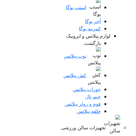
استپ یوگا
آجر یوگا
کمربند یوگا
لوازم پیلاتس و ایروبیک
بازگشت
توپ پیلاتس
کش پیلاتس
جوراب پیلاتس
جیم بال
فوم و رولر پیلاتس
حلقه پیلاتس
تجهیزات سالن ورزشی