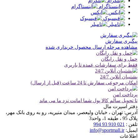
پیگیری سفارش
مشاهده مرحله ارسال محصول خریداری شده
حمل و نقل رایگان
فقط برای سفارشات عمده تا باربری
پشتیبان آنلاین 24/7
امکان مرجوعی سفارش تا 24 ساعت (قبل از ارسال)
پرداخت امن
تا تحویل سالم کالا پول شما امانت نزد ما می ماند
دفتر اسپرت مال
آدرس:
تهران ، خیابان ولیعصر، میدان منیریه، رو به روی بانک مهر،
پلاک 95 ، طبقه 1، واحد3
تلفن :
021 910 93 994
ایمیل:
info@sportmall.ir
اطلاعات