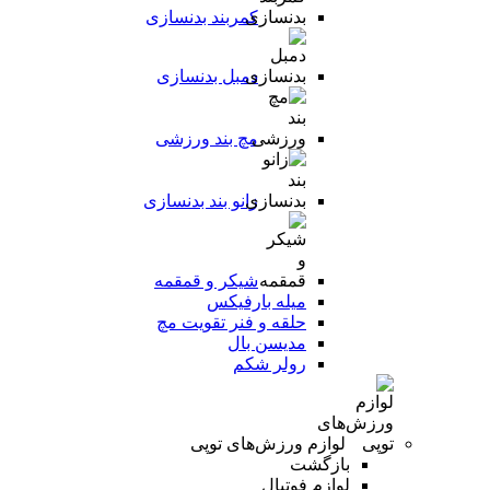
کمربند بدنسازی
دمبل بدنسازی
مچ بند ورزشی
زانو بند بدنسازی
شیکر و قمقمه
میله بارفیکس
حلقه و فنر تقویت مچ
مدیسن بال
رولر شکم
لوازم ورزش‌های توپی
بازگشت
لوازم فوتبال