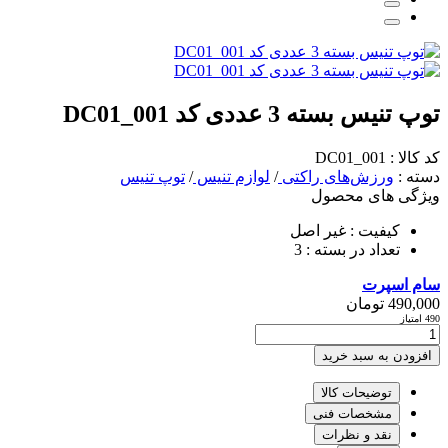
توپ تنیس بسته 3 عددی کد DC01_001
کد کالا : DC01_001
دسته :
ورزش‌های راکتی
/
لوازم تنیس
/
توپ تنیس
ویژگی های محصول
کیفیت :
غیر اصل
تعداد در بسته :
3
سام اسپرت
490,000
تومان
490 امتیاز
افزودن به سبد خرید
توضیحات کالا
مشخصات فنی
نقد و نظرات