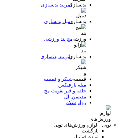
کمربند بدنسازی
دمبل بدنسازی
مچ بند ورزشی
زانو بند بدنسازی
شیکر و قمقمه
میله بارفیکس
حلقه و فنر تقویت مچ
مدیسن بال
رولر شکم
لوازم ورزش‌های توپی
بازگشت
لوازم فوتبال