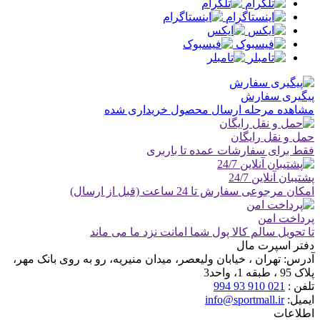
پیگیری سفارش
مشاهده مرحله ارسال محصول خریداری شده
حمل و نقل رایگان
فقط برای سفارشات عمده تا باربری
پشتیبان آنلاین 24/7
امکان مرجوعی سفارش تا 24 ساعت (قبل از ارسال)
پرداخت امن
تا تحویل سالم کالا پول شما امانت نزد ما می ماند
دفتر اسپرت مال
آدرس:
تهران ، خیابان ولیعصر، میدان منیریه، رو به روی بانک مهر،
پلاک 95 ، طبقه 1، واحد3
تلفن :
021 910 93 994
ایمیل:
info@sportmall.ir
اطلاعات