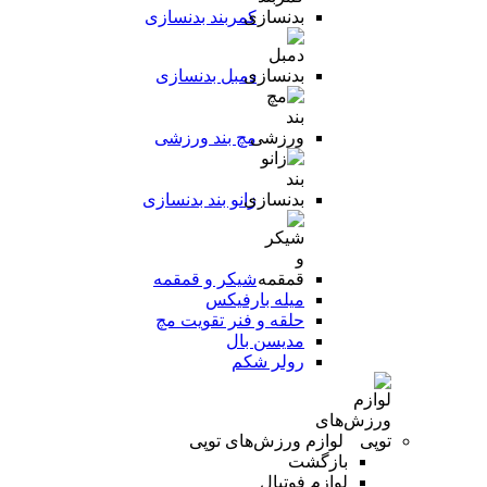
کمربند بدنسازی
دمبل بدنسازی
مچ بند ورزشی
زانو بند بدنسازی
شیکر و قمقمه
میله بارفیکس
حلقه و فنر تقویت مچ
مدیسن بال
رولر شکم
لوازم ورزش‌های توپی
بازگشت
لوازم فوتبال