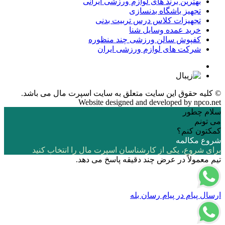
بهترین برند های لوازم ورزشی ایرانی
تجهیز باشگاه بدنسازی
تجهیزات کلاس درس تربیت بدنی
خرید عمده وسایل شنا
کفپوش سالن ورزشی چند منظوره
شرکت های لوازم ورزشی ایران
© کلیه حقوق این سایت متعلق به
سایت اسپرت مال
می باشد.
Website designed and developed by
npco.net
سلام چطور
می تونم
کمکتون کنم؟
شروع مکالمه
برای شروع، یکی از کارشناسان اسپرت مال را انتخاب کنید
تیم معمولاً در عرض چند دقیقه پاسخ می دهد.
ارسال پیام در پیام رسان بله