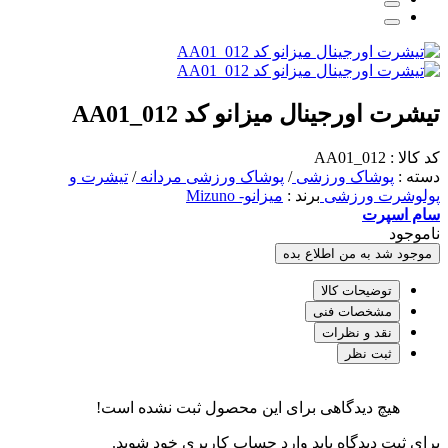
تیشرت اورجینال میزانو کد AA01_012
کد کالا : AA01_012
دسته :
پوشاک ورزشی
/
پوشاک ورزشی مردانه
/
تیشرت و
پولوشرت ورزشی
برند :
میزانو- Mizuno
سام اسپرت
ناموجود
موجود شد به من اطلاع بده
توضیحات کالا
مشخصات فنی
نقد و نظرات
ثبت نظر
هیچ دیدگاهی برای این محصول ثبت نشده است!
برای ثبت دیدگاه باید وارد حساب کاربری خود شوید.