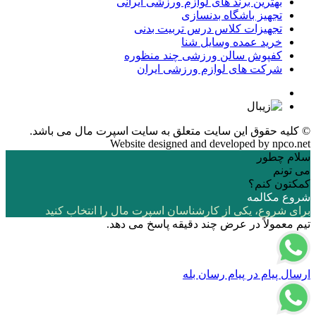
بهترین برند های لوازم ورزشی ایرانی
تجهیز باشگاه بدنسازی
تجهیزات کلاس درس تربیت بدنی
خرید عمده وسایل شنا
کفپوش سالن ورزشی چند منظوره
شرکت های لوازم ورزشی ایران
© کلیه حقوق این سایت متعلق به
سایت اسپرت مال
می باشد.
Website designed and developed by
npco.net
سلام چطور
می تونم
کمکتون کنم؟
شروع مکالمه
برای شروع، یکی از کارشناسان اسپرت مال را انتخاب کنید
تیم معمولاً در عرض چند دقیقه پاسخ می دهد.
ارسال پیام در پیام رسان بله