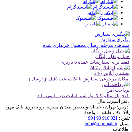
پیگیری سفارش
مشاهده مرحله ارسال محصول خریداری شده
حمل و نقل رایگان
فقط برای سفارشات عمده تا باربری
پشتیبان آنلاین 24/7
امکان مرجوعی سفارش تا 24 ساعت (قبل از ارسال)
پرداخت امن
تا تحویل سالم کالا پول شما امانت نزد ما می ماند
دفتر اسپرت مال
آدرس:
تهران ، خیابان ولیعصر، میدان منیریه، رو به روی بانک مهر،
پلاک 95 ، طبقه 1، واحد3
تلفن :
021 910 93 994
ایمیل:
info@sportmall.ir
اطلاعات