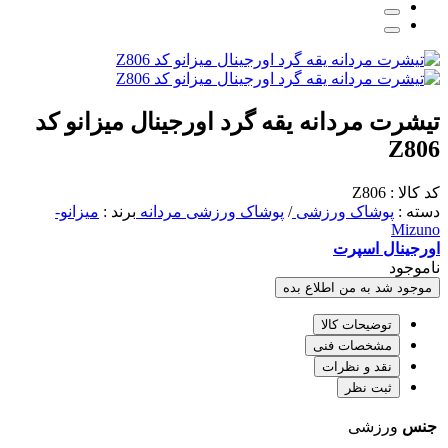
تیشرت مردانه یقه گرد اورجینال میزانو کد
Z806
کد کالا : Z806
دسته :
پوشاک ورزشی
/
پوشاک ورزشی مردانه
برند :
میزانو-
Mizuno
اورجینال اسپرت
ناموجود
موجود شد به من اطلاع بده
توضیحات کالا
مشخصات فنی
نقد و نظرات
ثبت نظر
جنس
ورزشی