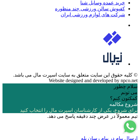
خرید عمده وسایل شنا
کفپوش سالن ورزشی چند منظوره
شرکت های لوازم ورزشی ایران
© کلیه حقوق این سایت متعلق به
سایت اسپرت مال
می باشد.
Website designed and developed by
npco.net
سلام چطور
می تونم
کمکتون کنم؟
شروع مکالمه
برای شروع، یکی از کارشناسان اسپرت مال را انتخاب کنید
تیم معمولاً در عرض چند دقیقه پاسخ می دهد.
ارسال پیام در پیام رسان بله