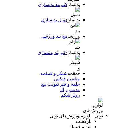
کمربند بدنسازی
دمبل بدنسازی
مچ بند ورزشی
زانو بند بدنسازی
شیکر و قمقمه
میله بارفیکس
حلقه و فنر تقویت مچ
مدیسن بال
رولر شکم
لوازم ورزش‌های توپی
بازگشت
لوازم فوتبال