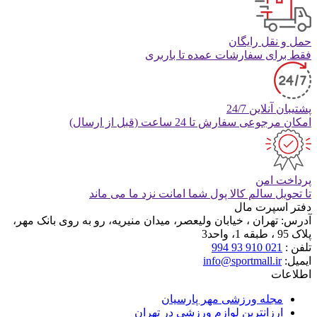
حمل و نقل رایگان
فقط برای سفارشات عمده تا باربری
پشتیبان آنلاین 24/7
امکان مرجوعی سفارش تا 24 ساعت (قبل از ارسال)
پرداخت امن
تا تحویل سالم کالا پول شما امانت نزد ما می ماند
دفتر اسپرت مال
آدرس:
تهران ، خیابان ولیعصر، میدان منیریه، رو به روی بانک مهر،
پلاک 95 ، طبقه 1، واحد3
تلفن :
021 910 93 994
ایمیل:
info@sportmall.ir
اطلاعات
مجله ورزشی مهر پارسیان
ارزانترین لوازم ورزشی در تهران