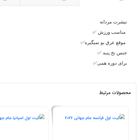
تیشرت مردانه
مناسب ورزش ✅️
موقع عرق بو نمیگیره✅️
جنس نخ پنبه ✅️
برای دوره همی✅️
محصولات مرتبط