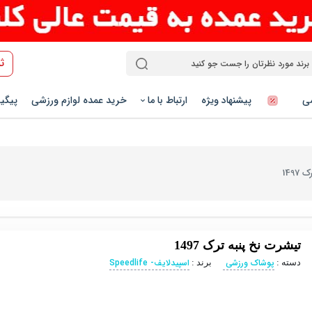
ث
شی
پیشنهاد ویژه
ارتباط با ما
خرید عمده لوازم ورزشی
پیگی
149
تیشرت نخ پنبه ترک 1497
پوشاک ورزشی
اسپیدلایف- Speedlife
دسته :
برند :