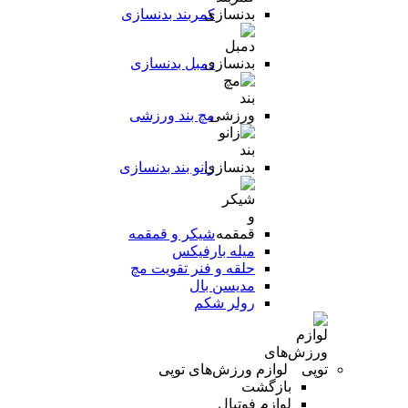
کمربند بدنسازی
دمبل بدنسازی
مچ بند ورزشی
زانو بند بدنسازی
شیکر و قمقمه
میله بارفیکس
حلقه و فنر تقویت مچ
مدیسن بال
رولر شکم
لوازم ورزش‌های توپی
بازگشت
لوازم فوتبال