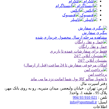
پیگیری سفارش
مشاهده مرحله ارسال محصول خریداری شده
حمل و نقل رایگان
فقط برای سفارشات عمده تا باربری
پشتیبان آنلاین 24/7
امکان مرجوعی سفارش تا 24 ساعت (قبل از ارسال)
پرداخت امن
تا تحویل سالم کالا پول شما امانت نزد ما می ماند
دفتر اسپرت مال
آدرس:
تهران ، خیابان ولیعصر، میدان منیریه، رو به روی بانک مهر،
پلاک 95 ، طبقه 1، واحد3
تلفن :
021 910 93 994
ایمیل:
info@sportmall.ir
اطلاعات