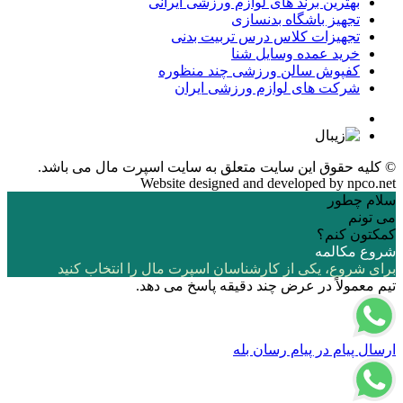
بهترین برند های لوازم ورزشی ایرانی
تجهیز باشگاه بدنسازی
تجهیزات کلاس درس تربیت بدنی
خرید عمده وسایل شنا
کفپوش سالن ورزشی چند منظوره
شرکت های لوازم ورزشی ایران
© کلیه حقوق این سایت متعلق به
سایت اسپرت مال
می باشد.
Website designed and developed by
npco.net
سلام چطور
می تونم
کمکتون کنم؟
شروع مکالمه
برای شروع، یکی از کارشناسان اسپرت مال را انتخاب کنید
تیم معمولاً در عرض چند دقیقه پاسخ می دهد.
ارسال پیام در پیام رسان بله