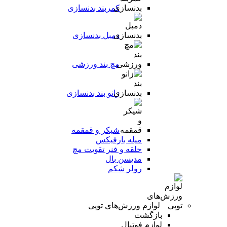
کمربند بدنسازی
دمبل بدنسازی
مچ بند ورزشی
زانو بند بدنسازی
شیکر و قمقمه
میله بارفیکس
حلقه و فنر تقویت مچ
مدیسن بال
رولر شکم
لوازم ورزش‌های توپی
بازگشت
لوازم فوتبال